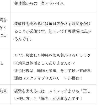
整体院からの一言アドバイス
間を
柔軟性を高めるには毎日欠かさず時間をかけ
かく
ることが必須です。
筋トレでも可動域は広が
はし
るんです。
ただ、興奮した神経を落ち着かせるリラック
し
ス効果は体感としてありませんか？
疲労回復は、
睡眠
と
栄養
、そして
軽い有酸素
運動
（アクティブリカバリー）が最強！
効果
姿勢を支えるには、
ストレッチよりも「正し
い使い方」と「筋力」
が大事なんです！