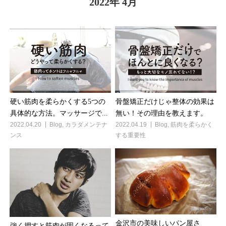
2022年 4月
硬い筋肉を柔らかくする5つの
骨盤矯正だけじゃ整体の効果は
具体的な方法。マッサージで...
無い！その理由を教えます。
2022.04.20
Blog
,
カラダメンテナ
2022.04.19
Blog
,
筋肉を柔らかく
ンス
する重要性
金沢市の美味しいパン屋さ
強く押すと筋肉が固くなるって