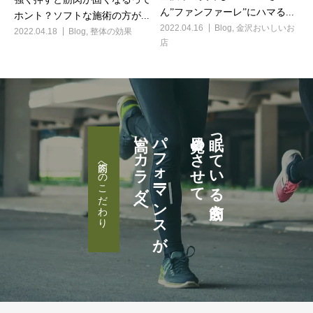
ん”ファンファーレ”にハマる...
ホント？ソフトな施術の方が...
2022.04.16
Blog
,
金沢おいしいお
2022.04.18
Blog
,
整体の効果
店
高いカラダへ
パフォーマンスが
目覚めさせて
眠っている筋肉を
筋肉へのこだわり