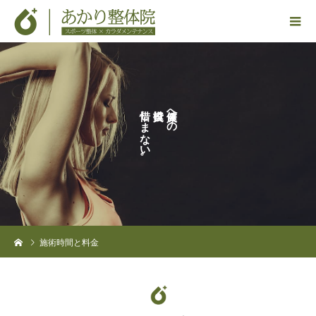
し
は
へ
ま
の
な
い
。
施術時間と料金