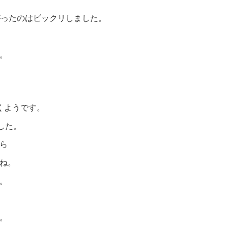
がったのはビックリしました。
。
くようです。
した。
ら
ね。
。
。