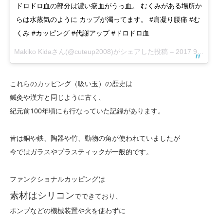
ドロドロ血の部分は濃い瘀血がうっ血。 むくみがある場所か
らは水蒸気のように カップが濁ってます。 #肩凝り腰痛 #む
くみ #カッピング #代謝アップ #ドロドロ血
Makiko Kidaさん(@cuteup2008)がシェアした投稿 –
2017 9月 24 6:16午前 PDT
これらのカッピング（吸い玉）の歴史は
鍼灸や漢方と同じように古く、
紀元前100年頃にも行なっていた記録があります。
昔は銅や鉄、陶器や竹、動物の角が使われていましたが
今ではガラスやプラスティックが一般的です。
ファンクショナルカッピングは
素材はシリコン
でできており、
ポンプなどの機械装置や火を使わずに