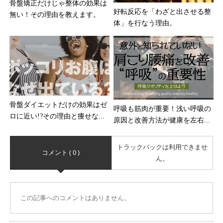
骨盤矯正だけじゃ整体の効果は
好転反応を「わざと出させる整
無い！その理由を教えます。
体」を行なう理由。
骨盤ダイエットだけの効果はゼ
呼吸も筋肉が重要！浅い呼吸の
ロに近い!?その理由と痩せな...
原因と改善方法が健康を左右...
トラックバックは利用できませ
コメント ( 0 )
ん。
この記事へのコメントはありません。