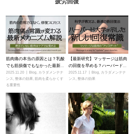
疲労回復
筋肉痛の本当の原因とは？乳酸
【最新研究】マッサージは筋肉
でも筋損傷でもなかった最新...
の回復を早める？ハーバード...
2025.11.20
Blog
,
カラダメンテナ
2025.11.17
Blog
,
カラダメンテナ
ンス
,
整体の効果
,
筋肉を柔らかくす
ンス
,
整体の効果
る重要性