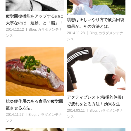
疲労回復機能をアップするのに
瞑想は正しいやり方で疲労回復
大事なのは「運動」と「脳」！
効果が。その方法とは。
2014.12.12
Blog
,
カラダメンテナ
2014.11.28
Blog
,
カラダメンテナ
ンス
ンス
アクティブレスト(積極的休養)
抗炎症作用のある食品で疲労回
で疲れをとる方法！効果を生...
復させる方法。
2014.03.11
Blog
,
カラダメンテナ
2014.11.27
Blog
,
カラダメンテナ
ンス
ンス