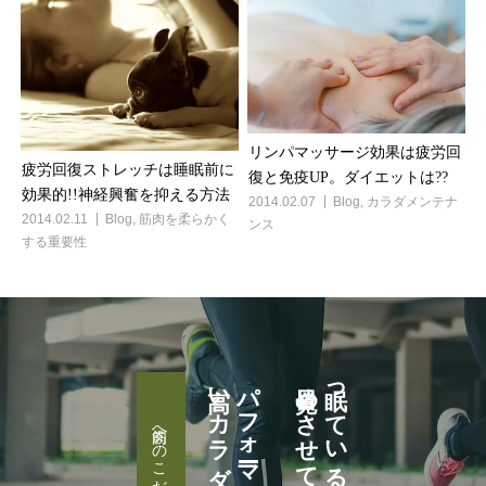
リンパマッサージ効果は疲労回
疲労回復ストレッチは睡眠前に
復と免疫UP。ダイエットは??
効果的!!神経興奮を抑える方法
2014.02.07
Blog
,
カラダメンテナ
2014.02.11
Blog
,
筋肉を柔らかく
ンス
する重要性
高いカラダへ
パフォーマンスが
目覚めさせて
眠っている筋肉を
筋肉へのこだわり