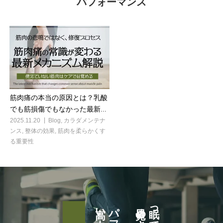
パフォーマンス
筋肉痛の本当の原因とは？乳酸
でも筋損傷でもなかった最新...
2025.11.20
Blog
,
カラダメンテナ
ンス
,
整体の効果
,
筋肉を柔らかくす
る重要性